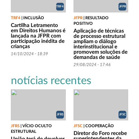
TRF4
JFPR
TRF4
|
INCLUSÃO
JFPR
|
RESULTADO
POSITIVO
Cartilha Letramento
em Direitos Humanos é
Aplicação de técnicas
lançada na JFPR com
de processo estrutural
participação inédita de
ampliam o diálogo
crianças
interinstitucional e
promovem soluções de
14/10/2024 - 18:39
demandas de saúde
29/08/2024 - 17:46
notícias recentes
JFRS
JFSC
JFRS
|
VÍCIO OCULTO
JFSC
|
COOPERAÇÃO
ESTRUTURAL
Diretor do Foro recebe
superintendentes da
União terá de devolver