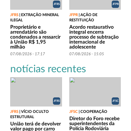
JFRS
JFPR
JFRS
|
EXTRAÇÃO MINERAL
JFPR
|
AÇÃO DE
ILEGAL
RESTITUIÇÃO
Proprietário e
Acordo restaurativo
arrendatário são
integral encerra
condenados a ressarcir
processo de subtração
à União R$ 1,95
internacional de
milhão
adolescente
07/08/2026 - 17:17
07/08/2026 - 15:05
notícias recentes
JFRS
JFSC
JFRS
|
VÍCIO OCULTO
JFSC
|
COOPERAÇÃO
ESTRUTURAL
Diretor do Foro recebe
superintendentes da
União terá de devolver
Polícia Rodoviária
valor pago por carro