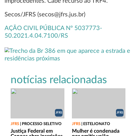
improcedentes. Cabe recurso ao TRF4.
Secos/JFRS (secos@jfrs.jus.br)
AÇÃO CIVIL PÚBLICA Nº 5037773-
50.2021.4.04.7100/RS
notícias relacionadas
JFRS
JFRS
JFRS
|
PROCESSO SELETIVO
JFRS
|
ESTELIONATO
Justiça Federal em
Mulher é condenada