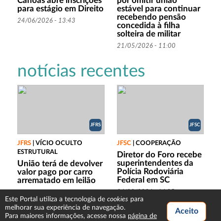
Canoas abre inscrições
por omitir união
para estágio em Direito
estável para continuar
recebendo pensão
24/06/2026 - 13:43
concedida à filha
solteira de militar
21/05/2026 - 11:00
notícias recentes
JFRS
JFSC
JFRS
|
VÍCIO OCULTO
JFSC
|
COOPERAÇÃO
ESTRUTURAL
Diretor do Foro recebe
superintendentes da
União terá de devolver
Polícia Rodoviária
valor pago por carro
Federal em SC
arrematado em leilão
06/08/2026 - 16:35
06/08/2026 - 17:53
cookies
Este Portal utiliza a tecnologia de
para
melhorar sua experiência de navegação.
Para maiores informações, acesse nossa
página de