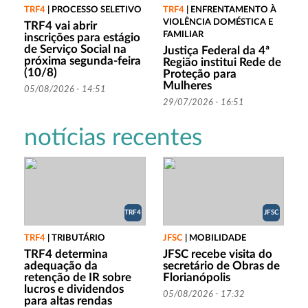
TRF4
|
PROCESSO SELETIVO
TRF4
|
ENFRENTAMENTO À
VIOLÊNCIA DOMÉSTICA E
TRF4 vai abrir
FAMILIAR
inscrições para estágio
de Serviço Social na
Justiça Federal da 4ª
próxima segunda-feira
Região institui Rede de
(10/8)
Proteção para
Mulheres
05/08/2026 - 14:51
29/07/2026 - 16:51
notícias recentes
TRF4
JFSC
TRF4
|
TRIBUTÁRIO
JFSC
|
MOBILIDADE
TRF4 determina
JFSC recebe visita do
adequação da
secretário de Obras de
retenção de IR sobre
Florianópolis
lucros e dividendos
05/08/2026 - 17:32
para altas rendas