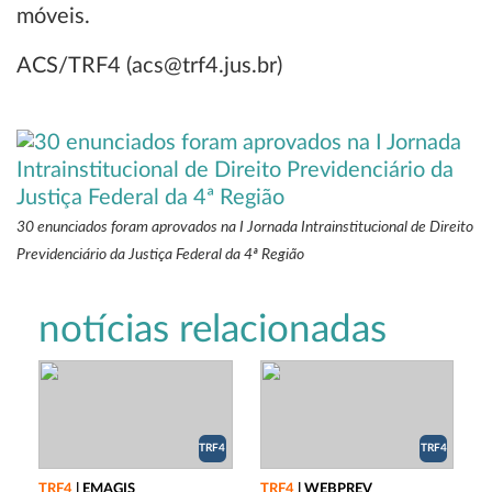
móveis.
ACS/TRF4 (acs@trf4.jus.br)
30 enunciados foram aprovados na I Jornada Intrainstitucional de Direito
Previdenciário da Justiça Federal da 4ª Região
notícias relacionadas
TRF4
TRF4
TRF4
|
EMAGIS
TRF4
|
WEBPREV