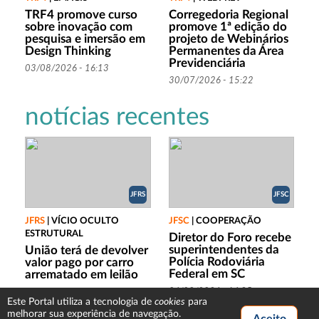
TRF4 promove curso
Corregedoria Regional
sobre inovação com
promove 1ª edição do
pesquisa e imersão em
projeto de Webinários
Design Thinking
Permanentes da Área
Previdenciária
03/08/2026 - 16:13
30/07/2026 - 15:22
notícias recentes
JFRS
JFSC
JFRS
|
VÍCIO OCULTO
JFSC
|
COOPERAÇÃO
ESTRUTURAL
Diretor do Foro recebe
superintendentes da
União terá de devolver
Polícia Rodoviária
valor pago por carro
Federal em SC
arrematado em leilão
06/08/2026 - 16:35
06/08/2026 - 17:53
cookies
Este Portal utiliza a tecnologia de
para
melhorar sua experiência de navegação.