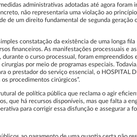
edidas administrativas adotadas até agora foram in
oncreto, não representaria uma violação ao princíp
dade de um direito fundamental de segunda geração
imples constatação da existência de uma longa fila 
sos financeiros. As manifestações processuais e as
 durante o curso processual, foram empreendidos es
cirurgias por meio de programas especiais. Todavia,
para o prestador do serviço essencial, o HOSPITAL
 os procedimentos cirúrgicos”.
utural de política pública que reclama o agir eficie
s, que há recursos disponíveis, mas que falta a e
erativa para corrigir essa disfunção e assegurar a f
úblicos ao pagamento de uma quantia certa não reso