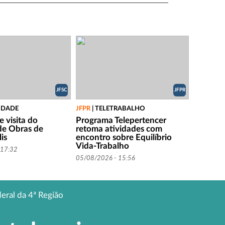
JFSC
JFPR
IDADE
JFPR
|
TELETRABALHO
 visita do
Programa Telepertencer
 de Obras de
retoma atividades com
is
encontro sobre Equilíbrio
Vida-Trabalho
 17:32
05/08/2026 - 15:56
deral da 4ª Região