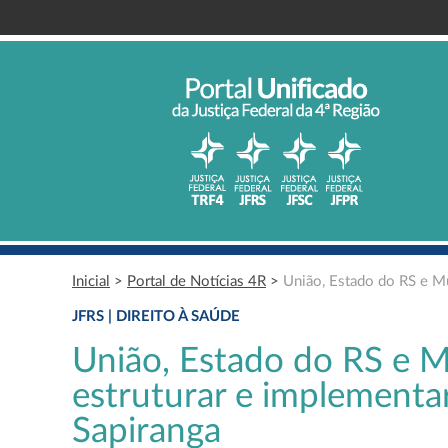
Inicial
>
Portal de Notícias 4R
>
União, Estado do RS e Mu
JFRS | DIREITO À SAÚDE
União, Estado do RS e M
estruturar e implementar
Sapiranga