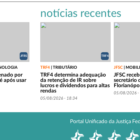
notícias recentes
JFRS
TRF4
CNOLOGIA
TRF4
|
TRIBUTÁRIO
JFSC
|
MOBIL
enado por
TRF4 determina adequação
JFSC recebe
fé após usar
da retenção de IR sobre
secretário
lucros e dividendos para altas
Florianópol
rendas
05/08/2026 -
05/08/2026 - 18:34
Portal Unificado da Justiça Fe