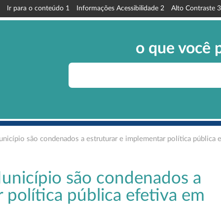
Ir para o conteúdo
1
Informações Acessibilidade
2
Alto Contraste
3
o que você 
nicípio são condenados a estruturar e implementar política pública 
unicípio são condenados a
 política pública efetiva em