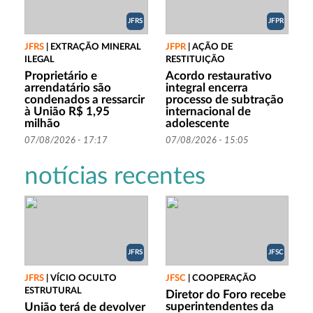
JFRS
JFPR
JFRS
|
EXTRAÇÃO MINERAL
JFPR
|
AÇÃO DE
ILEGAL
RESTITUIÇÃO
Proprietário e
Acordo restaurativo
arrendatário são
integral encerra
condenados a ressarcir
processo de subtração
à União R$ 1,95
internacional de
milhão
adolescente
07/08/2026 - 17:17
07/08/2026 - 15:05
notícias recentes
JFRS
JFSC
JFRS
|
VÍCIO OCULTO
JFSC
|
COOPERAÇÃO
ESTRUTURAL
Diretor do Foro recebe
superintendentes da
União terá de devolver