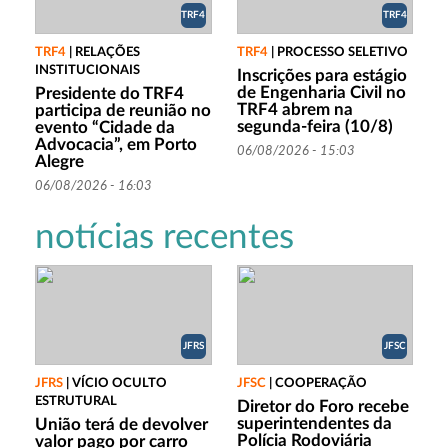
TRF4
TRF4
TRF4
|
RELAÇÕES
TRF4
|
PROCESSO SELETIVO
INSTITUCIONAIS
Inscrições para estágio
de Engenharia Civil no
Presidente do TRF4
TRF4 abrem na
participa de reunião no
segunda-feira (10/8)
evento “Cidade da
Advocacia”, em Porto
06/08/2026 - 15:03
Alegre
06/08/2026 - 16:03
notícias recentes
JFRS
JFSC
JFRS
|
VÍCIO OCULTO
JFSC
|
COOPERAÇÃO
ESTRUTURAL
Diretor do Foro recebe
superintendentes da
União terá de devolver
Polícia Rodoviária
valor pago por carro