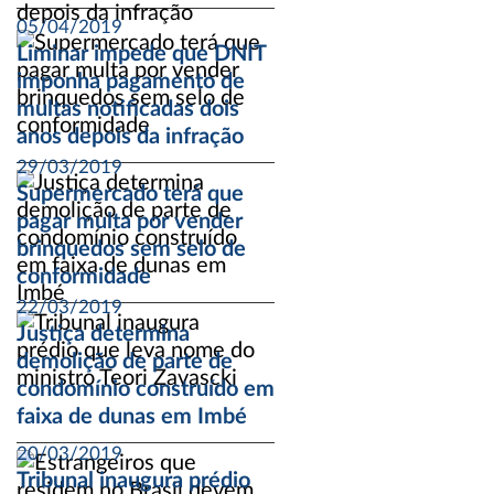
05/04/2019
Liminar impede que DNIT
imponha pagamento de
multas notificadas dois
anos depois da infração
29/03/2019
Supermercado terá que
pagar multa por vender
brinquedos sem selo de
conformidade
22/03/2019
Justiça determina
demolição de parte de
condomínio construído em
faixa de dunas em Imbé
20/03/2019
Tribunal inaugura prédio