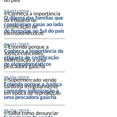
12/07/2019
O dilema das famílias que
construíram casas ao lado
de ferrovias no Sul do país
04/07/2019
Conheça a importância da
etiqueta de certificação
de eletrodomésticos
21/06/2019
Entenda porque a Justiça
concedeu indenização a
uma pescadora gaúcha
21/06/2019